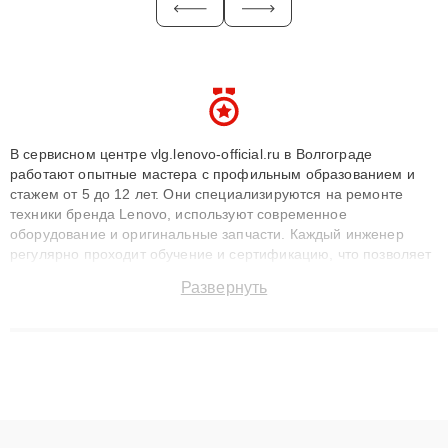
В сервисном центре vlg.lenovo-official.ru в Волгограде
работают опытные мастера с профильным образованием и
стажем от 5 до 12 лет. Они специализируются на ремонте
техники бренда Lenovo, используют современное
оборудование и оригинальные запчасти. Каждый инженер
регулярно проходит обучение и сертификацию, что позволяет
быстро и точноdiagnostikировать поломки и восстанавливать
Развернуть
технику с сохранением гарантии до 3 лет. Наши мастера
решают сложные случаи: от замены матриц и материнских
плат до ремонта после залития и восстановления данных.
Благодаря высокой квалификации и ответственному подходу
клиенты получают быстрый, качественный ремонт и понятные
объяснения по результатам диагностики.