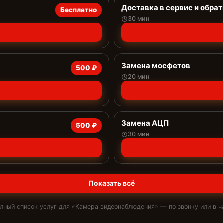
Доставка в сервис и обрат
Бесплатно
30 мин
Замена мосфетов
500 ₽
20 мин
Замена АЦП
500 ₽
30 мин
Показать всё
лный список услуг для «
Камера видеонаблюдения
» — по звонку или в ч