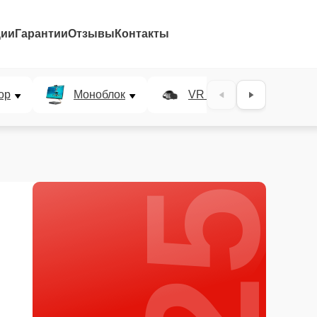
ции
Гарантии
Отзывы
Контакты
25%
ор
Моноблок
VR система