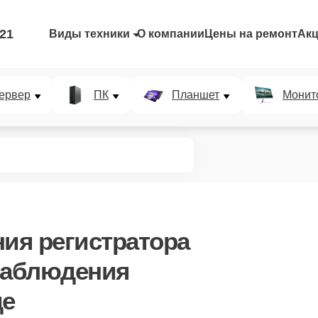
-21
Виды техники
О компании
Цены на ремонт
Ак
ервер
ПК
Планшет
Монит
ния регистратора
наблюдения
де