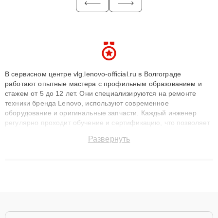
В сервисном центре vlg.lenovo-official.ru в Волгограде
работают опытные мастера с профильным образованием и
стажем от 5 до 12 лет. Они специализируются на ремонте
техники бренда Lenovo, используют современное
оборудование и оригинальные запчасти. Каждый инженер
регулярно проходит обучение и сертификацию, что позволяет
быстро и точноdiagnostikировать поломки и восстанавливать
Развернуть
технику с сохранением гарантии до 3 лет. Наши мастера
решают сложные случаи: от замены матриц и материнских
плат до ремонта после залития и восстановления данных.
Благодаря высокой квалификации и ответственному подходу
клиенты получают быстрый, качественный ремонт и понятные
объяснения по результатам диагностики.