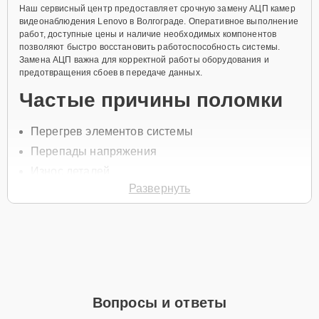
Наш сервисный центр предоставляет срочную замену АЦП камер
видеонаблюдения Lenovo в Волгограде. Оперативное выполнение
работ, доступные цены и наличие необходимых компонентов
позволяют быстро восстановить работоспособность системы.
Замена АЦП важна для корректной работы оборудования и
предотвращения сбоев в передаче данных.
Частые причины поломки
Перегрев элементов системы
Перепады напряжения
Износ деталей
Развернуть
Некачественное питание
Механические повреждения
Для начала ремонта свяжитесь с нами по телефону +7 (844) 261-
32-21 или оставьте
Заявку на сайте
, и специалист перезвонит в
течение минуты для уточнения всех деталей и записи на
диагностику или обслуживание.
Главные особенности
Вопросы и ответы