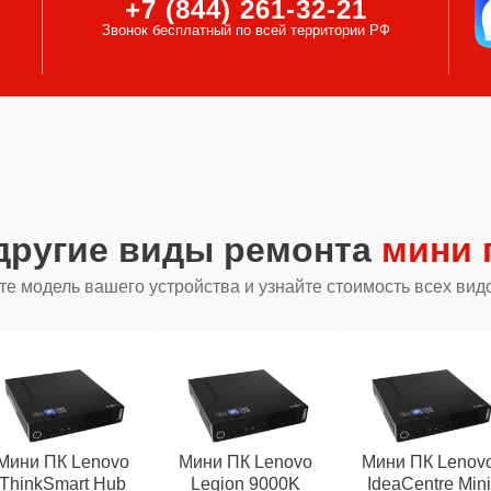
+7 (844) 261-32-21
Звонок бесплатный по всей территории РФ
другие виды ремонта
мини 
е модель вашего устройства и узнайте стоимость всех вид
Мини ПК Lenovo
Мини ПК Lenovo
Мини ПК Lenov
ThinkSmart Hub
Legion 9000K
IdeaCentre Mini