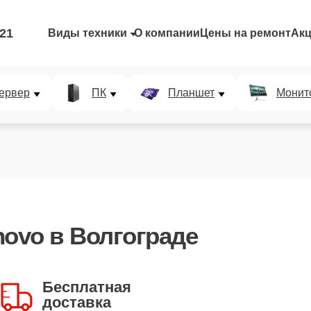
-21
Виды техники
О компании
Цены на ремонт
Ак
ервер
ПК
Планшет
Монит
novo
в Волгограде
Бесплатная
доставка