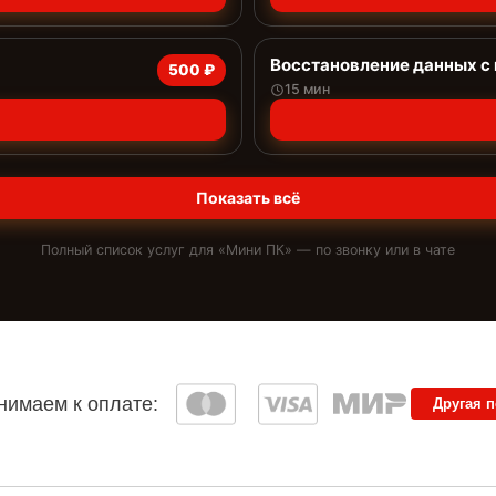
Восстановление данных с
500 ₽
15 мин
Показать всё
Полный список услуг для «
Мини ПК
» — по звонку или в чате
имаем к оплате:
Другая 