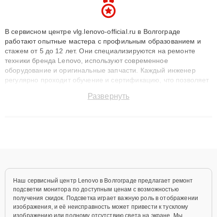
В сервисном центре vlg.lenovo-official.ru в Волгограде
работают опытные мастера с профильным образованием и
стажем от 5 до 12 лет. Они специализируются на ремонте
техники бренда Lenovo, используют современное
оборудование и оригинальные запчасти. Каждый инженер
регулярно проходит обучение и сертификацию, что позволяет
быстро и точноdiagnostikировать поломки и восстанавливать
Развернуть
технику с сохранением гарантии до 3 лет. Наши мастера
решают сложные случаи: от замены матриц и материнских
плат до ремонта после залития и восстановления данных.
Благодаря высокой квалификации и ответственному подходу
клиенты получают быстрый, качественный ремонт и понятные
объяснения по результатам диагностики.
Наш сервисный центр Lenovo в Волгограде предлагает ремонт
подсветки монитора по доступным ценам с возможностью
получения скидок. Подсветка играет важную роль в отображении
изображения, и её неисправность может привести к тусклому
изображению или полному отсутствию света на экране. Мы