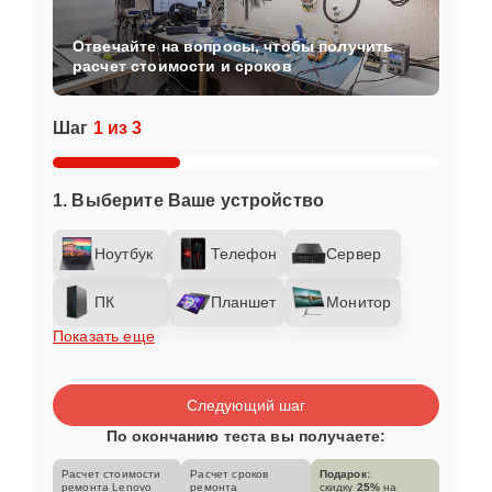
Отвечайте на вопросы, чтобы получить
расчет стоимости и сроков
Шаг
1 из 3
1. Выберите Ваше устройство
Ноутбук
Телефон
Сервер
ПК
Планшет
Монитор
Показать еще
Следующий шаг
По окончанию теста вы получаете:
Расчет стоимости
Расчет сроков
Подарок:
ремонта Lenovo
ремонта
скидку
25%
на