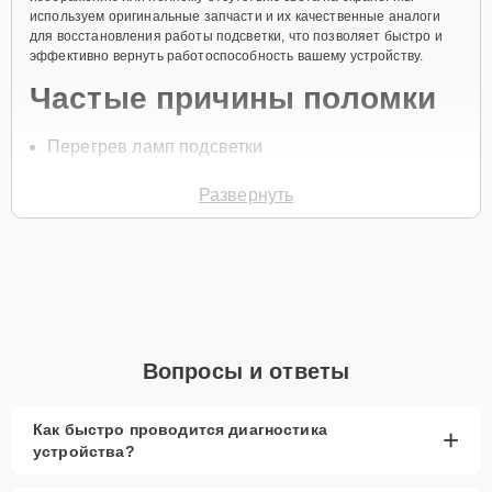
используем оригинальные запчасти и их качественные аналоги
для восстановления работы подсветки, что позволяет быстро и
эффективно вернуть работоспособность вашему устройству.
Частые причины поломки
Перегрев ламп подсветки
Неисправность инвертора
Развернуть
Проблемы с питанием
Износ компонентов подсветки
Неисправность светодиодов
Для записи на ремонт подсветки позвоните по телефону +7 (844)
261-32-21 или оставьте
Заявку на сайте
. Специалист перезвонит
вам в течение одной минуты для уточнения всех вопросов и
Вопросы и ответы
записи на диагностику и ремонт.
Главные особенности
Как быстро проводится диагностика
+
сервиса
устройства?