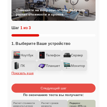
Отвечайте на вопросы, чтобы получить
расчет стоимости и сроков
Шаг
1 из 3
1. Выберите Ваше устройство
Ноутбук
Телефон
Сервер
ПК
Планшет
Монитор
Показать еще
Следующий шаг
По окончанию теста вы получаете:
Расчет стоимости
Расчет сроков
Подарок:
ремонта Lenovo
ремонта
скидку
25%
на