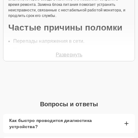
время ремонта. Замена блока питания помогает устранить
неисправности, связанные с нестабильной работой монитора, и
продлить срок его службы.
Частые причины поломки
Перепады напряжения в сети.
Перегрев блока питания.
Развернуть
Износ компонентов блока.
Механические повреждения.
Короткое замыкание.
Для начала ремонта позвоните по телефону +7 (844) 261-32-21
или оставьте
Заявку на сайте
. Специалист службы поддержки
свяжется с вами в течение минуты для уточнения всех вопросов и
Вопросы и ответы
записи на диагностику или ремонт.
Главные особенности
Как быстро проводится диагностика
+
сервиса
устройства?