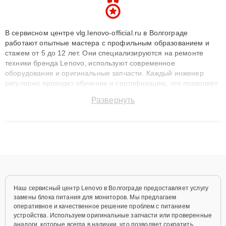
В сервисном центре vlg.lenovo-official.ru в Волгограде
работают опытные мастера с профильным образованием и
стажем от 5 до 12 лет. Они специализируются на ремонте
техники бренда Lenovo, используют современное
оборудование и оригинальные запчасти. Каждый инженер
регулярно проходит обучение и сертификацию, что позволяет
быстро и точноdiagnostikировать поломки и восстанавливать
Развернуть
технику с сохранением гарантии до 3 лет. Наши мастера
решают сложные случаи: от замены матриц и материнских
плат до ремонта после залития и восстановления данных.
Благодаря высокой квалификации и ответственному подходу
клиенты получают быстрый, качественный ремонт и понятные
объяснения по результатам диагностики.
Наш сервисный центр Lenovo в Волгограде предоставляет услугу
замены блока питания для мониторов. Мы предлагаем
оперативное и качественное решение проблем с питанием
устройства. Используем оригинальные запчасти или проверенные
аналоги, которые всегда в наличии, что позволяет сократить