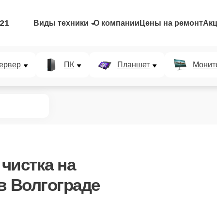
-21
Виды техники
О компании
Цены на ремонт
Ак
ервер
ПК
Планшет
Монит
чистка
на
в Волгограде