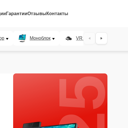
ции
Гарантии
Отзывы
Контакты
25%
ор
Моноблок
VR система