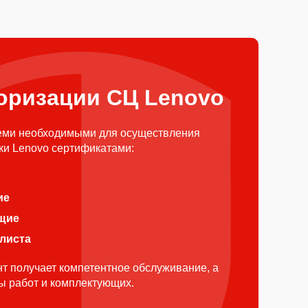
оризации СЦ Lenovo
еми необходимыми для осуществления
ки Lenovo сертификатами:
ие
щие
алиста
т получает компетентное обслуживание, а
ды работ и комплектующих.