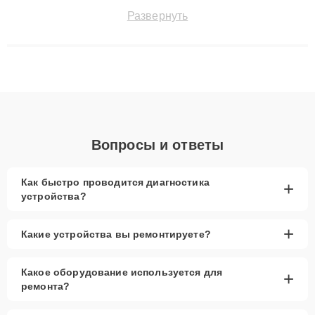
быстро и точноdiagnostikировать поломки и восстанавливать
Развернуть
технику с сохранением гарантии до 3 лет. Наши мастера
решают сложные случаи: от замены матриц и материнских
плат до ремонта после залития и восстановления данных.
Благодаря высокой квалификации и ответственному подходу
клиенты получают быстрый, качественный ремонт и понятные
объяснения по результатам диагностики.
Вопросы и ответы
Как быстро проводится диагностика
+
устройства?
+
Какие устройства вы ремонтируете?
Какое оборудование используется для
+
ремонта?