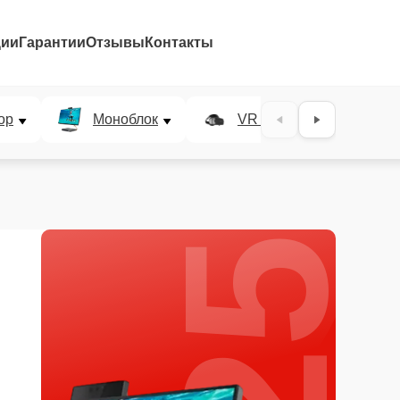
ции
Гарантии
Отзывы
Контакты
25%
ор
Моноблок
VR система