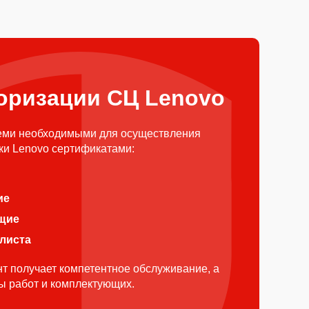
оризации СЦ Lenovo
еми необходимыми для осуществления
ки Lenovo сертификатами:
ие
щие
алиста
т получает компетентное обслуживание, а
ды работ и комплектующих.