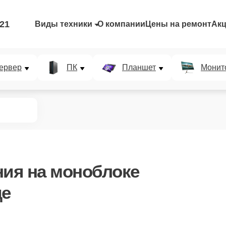
-21
Виды техники
О компании
Цены на ремонт
Ак
ервер
ПК
Планшет
Монит
ния
на моноблоке
де