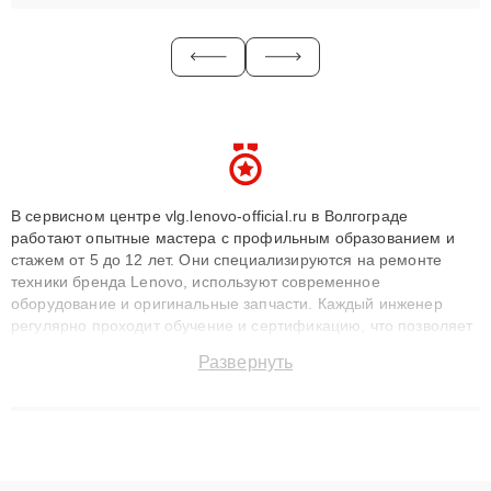
В сервисном центре vlg.lenovo-official.ru в Волгограде
работают опытные мастера с профильным образованием и
стажем от 5 до 12 лет. Они специализируются на ремонте
техники бренда Lenovo, используют современное
оборудование и оригинальные запчасти. Каждый инженер
регулярно проходит обучение и сертификацию, что позволяет
быстро и точноdiagnostikировать поломки и восстанавливать
Развернуть
технику с сохранением гарантии до 3 лет. Наши мастера
решают сложные случаи: от замены матриц и материнских
плат до ремонта после залития и восстановления данных.
Благодаря высокой квалификации и ответственному подходу
клиенты получают быстрый, качественный ремонт и понятные
объяснения по результатам диагностики.