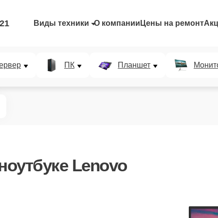
-21
Виды техники
О компании
Цены на ремонт
Ак
ервер
ПК
Планшет
Монит
ноутбуке Lenovo