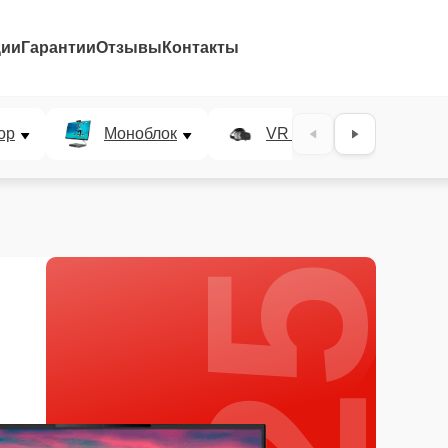
ции
Гарантии
Отзывы
Контакты
25%
ор
Моноблок
VR система