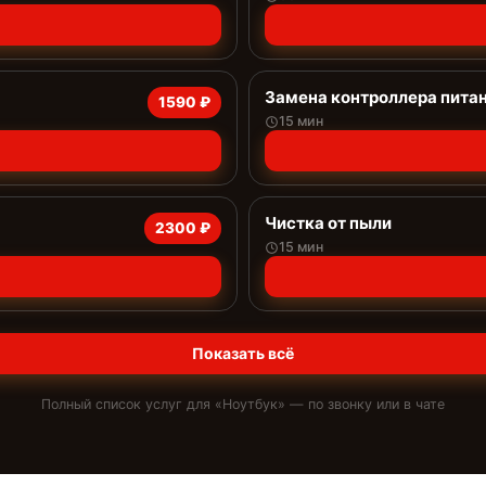
Замена контроллера пита
1590 ₽
15 мин
Чистка от пыли
2300 ₽
15 мин
Показать всё
Полный список услуг для «
Ноутбук
» — по звонку или в чате