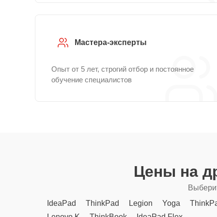
Мастера-эксперты
Опыт от 5 лет, строгий отбор и постоянное
обучение специалистов
Цены на д
Выберит
IdeaPad
ThinkPad
Legion
Yoga
ThinkP
Lenovo K
ThinkBook
IdeaPad Flex