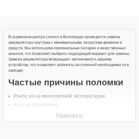
Благодаря высокой квалификации и ответственному подходу
клиенты получают быстрый, качественный ремонт и понятные
объяснения по результатам диагностики.
В сервисном центре Lenovo в Волгограде проводится замена
аккумулятора ноутбука с минимальными затратами времени и
средств. Мы используем оригинальные батареи и качественные
аналоги, что позволяет выбрать подходящий вариант для замены.
Замена аккумулятора возвращает автономность вашему
устройству, что позволяет избежать постоянной необходимости в
зарядке.
Частые причины поломки
Износ из-за многолетней эксплуатации.
Частые перегревы.
Механические повреждения корпуса
Развернуть
аккумулятора.
Сбои в зарядке устройства.
Неправильное использование устройства.