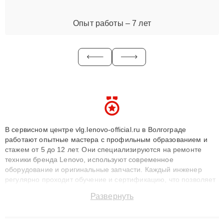
Опыт работы – 7 лет
В сервисном центре vlg.lenovo-official.ru в Волгограде
работают опытные мастера с профильным образованием и
стажем от 5 до 12 лет. Они специализируются на ремонте
техники бренда Lenovo, используют современное
оборудование и оригинальные запчасти. Каждый инженер
регулярно проходит обучение и сертификацию, что позволяет
быстро и точноdiagnostikировать поломки и восстанавливать
Развернуть
технику с сохранением гарантии до 3 лет. Наши мастера
решают сложные случаи: от замены матриц и материнских
плат до ремонта после залития и восстановления данных.