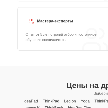
Мастера-эксперты
Опыт от 5 лет, строгий отбор и постоянное
обучение специалистов
Цены на д
Выберит
IdeaPad
ThinkPad
Legion
Yoga
ThinkP
Lenovo K
ThinkBook
IdeaPad Flex