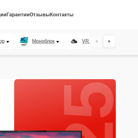
ции
Гарантии
Отзывы
Контакты
25%
ор
Моноблок
VR система