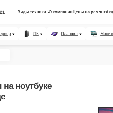
-21
Виды техники
О компании
Цены на ремонт
Ак
ервер
ПК
Планшет
Монит
ы
на ноутбуке
де