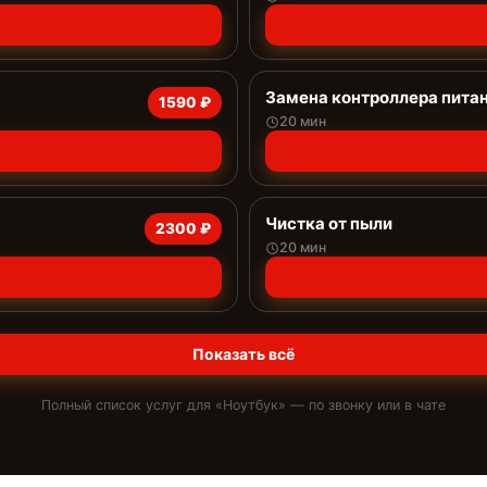
Замена контроллера пита
1590 ₽
20 мин
Чистка от пыли
2300 ₽
20 мин
Показать всё
Полный список услуг для «
Ноутбук
» — по звонку или в чате