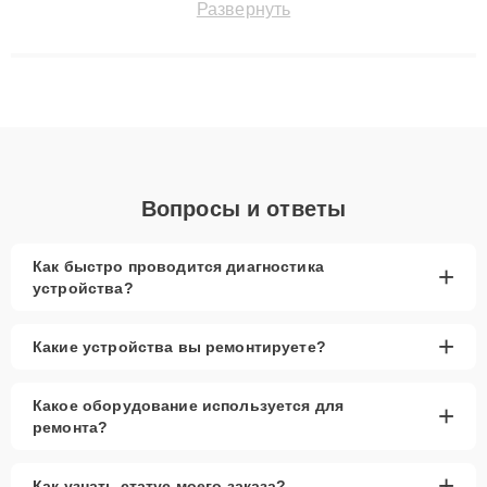
Развернуть
технику с сохранением гарантии до 3 лет. Наши мастера
решают сложные случаи: от замены матриц и материнских
плат до ремонта после залития и восстановления данных.
Благодаря высокой квалификации и ответственному подходу
клиенты получают быстрый, качественный ремонт и понятные
объяснения по результатам диагностики.
Вопросы и ответы
Как быстро проводится диагностика
+
устройства?
+
Какие устройства вы ремонтируете?
Какое оборудование используется для
+
ремонта?
+
Как узнать статус моего заказа?