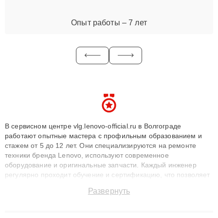
Опыт работы – 7 лет
В сервисном центре vlg.lenovo-official.ru в Волгограде
работают опытные мастера с профильным образованием и
стажем от 5 до 12 лет. Они специализируются на ремонте
техники бренда Lenovo, используют современное
оборудование и оригинальные запчасти. Каждый инженер
регулярно проходит обучение и сертификацию, что позволяет
быстро и точноdiagnostikировать поломки и восстанавливать
Развернуть
технику с сохранением гарантии до 3 лет. Наши мастера
решают сложные случаи: от замены матриц и материнских
плат до ремонта после залития и восстановления данных.