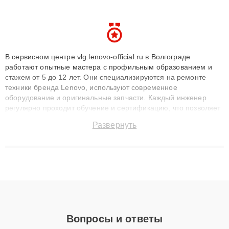
В сервисном центре vlg.lenovo-official.ru в Волгограде
работают опытные мастера с профильным образованием и
стажем от 5 до 12 лет. Они специализируются на ремонте
техники бренда Lenovo, используют современное
оборудование и оригинальные запчасти. Каждый инженер
регулярно проходит обучение и сертификацию, что позволяет
быстро и точноdiagnostikировать поломки и восстанавливать
Развернуть
технику с сохранением гарантии до 3 лет. Наши мастера
решают сложные случаи: от замены матриц и материнских
плат до ремонта после залития и восстановления данных.
Благодаря высокой квалификации и ответственному подходу
клиенты получают быстрый, качественный ремонт и понятные
объяснения по результатам диагностики.
Вопросы и ответы