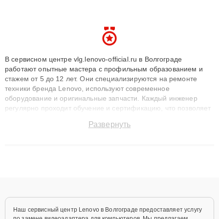
В сервисном центре vlg.lenovo-official.ru в Волгограде
работают опытные мастера с профильным образованием и
стажем от 5 до 12 лет. Они специализируются на ремонте
техники бренда Lenovo, используют современное
оборудование и оригинальные запчасти. Каждый инженер
регулярно проходит обучение и сертификацию, что позволяет
быстро и точноdiagnostikировать поломки и восстанавливать
Развернуть
технику с сохранением гарантии до 3 лет. Наши мастера
решают сложные случаи: от замены матриц и материнских
плат до ремонта после залития и восстановления данных.
Благодаря высокой квалификации и ответственному подходу
клиенты получают быстрый, качественный ремонт и понятные
объяснения по результатам диагностики.
Наш сервисный центр Lenovo в Волгограде предоставляет услугу
по замене видеоадаптера для компьютеров. Мы предлагаем