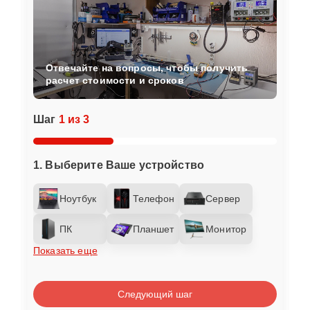
Отвечайте на вопросы, чтобы получить
расчет стоимости и сроков
Шаг
1 из 3
1. Выберите Ваше устройство
Ноутбук
Телефон
Сервер
ПК
Планшет
Монитор
Показать еще
Следующий шаг