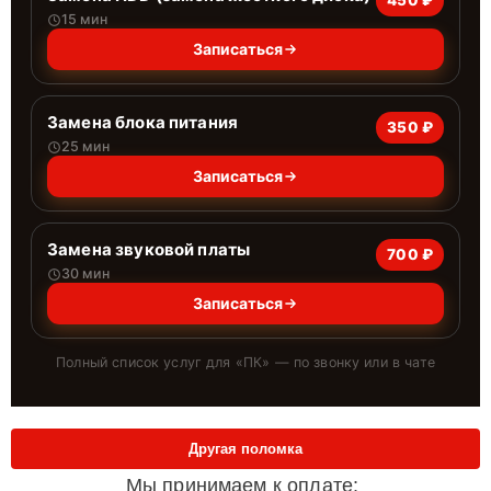
450 ₽
15 мин
Записаться
Замена блока питания
350 ₽
25 мин
Записаться
Замена звуковой платы
700 ₽
30 мин
Записаться
Полный список услуг для «
ПК
» — по звонку или в чате
Другая поломка
Мы принимаем к оплате: