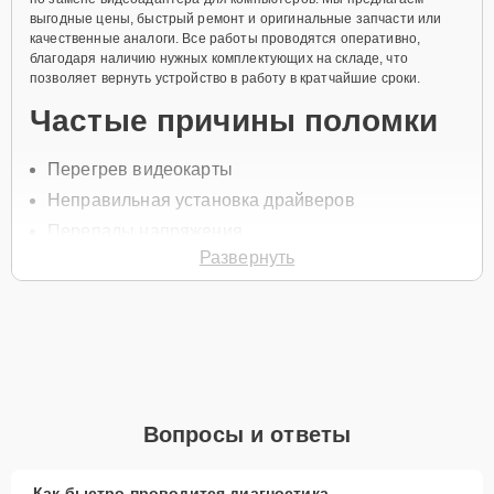
выгодные цены, быстрый ремонт и оригинальные запчасти или
качественные аналоги. Все работы проводятся оперативно,
благодаря наличию нужных комплектующих на складе, что
позволяет вернуть устройство в работу в кратчайшие сроки.
Частые причины поломки
Перегрев видеокарты
Неправильная установка драйверов
Перепады напряжения
Развернуть
Износ конденсаторов
Механические повреждения
Для замены видеокарты свяжитесь с нами по телефону +7 (844)
261-32-21 или оставьте
Заявку на сайте
. Наш специалист
свяжется с вами в течение минуты, чтобы обсудить все вопросы и
записать на диагностику и ремонт.
Главные особенности
Вопросы и ответы
сервиса
Как быстро проводится диагностика