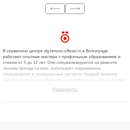
В сервисном центре vlg.lenovo-official.ru в Волгограде
работают опытные мастера с профильным образованием и
стажем от 5 до 12 лет. Они специализируются на ремонте
техники бренда Lenovo, используют современное
оборудование и оригинальные запчасти. Каждый инженер
регулярно проходит обучение и сертификацию, что позволяет
быстро и точноdiagnostikировать поломки и восстанавливать
Развернуть
технику с сохранением гарантии до 3 лет. Наши мастера
решают сложные случаи: от замены матриц и материнских
плат до ремонта после залития и восстановления данных.
Благодаря высокой квалификации и ответственному подходу
клиенты получают быстрый, качественный ремонт и понятные
объяснения по результатам диагностики.