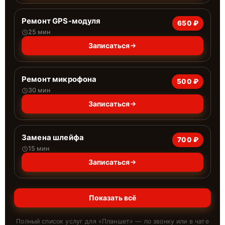
Ремонт GPS-модуля
650 ₽
25 мин
Записаться
Ремонт микрофона
500 ₽
30 мин
Записаться
Замена шлейфа
700 ₽
15 мин
Записаться
Показать всё
Полный список услуг для «
Планшет
» — по звонку или в чате