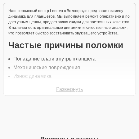
Наш сервисный центр Lenovo в Волгограде предлагает замену
динамика для планшетов. Мы выполняем ремонт оперативно и по
доступным ценам, предоставляя скидки для постоянных клиентов.
В наличии есть оригинальные динамики и качественные аналоги,
что позволяет быстро восстановить звук вашего устройства.
Частые причины поломки
Попадание влаги внутрь планшета
Механические повреждения
Износ динамика
Перегрузка звуковой системы
Развернуть
Засорение пылью и грязью
Для начала ремонта свяжитесь с нами по телефону +7 (844) 261-
32-21 или оставьте
Заявку на сайте
. Специалист свяжется с вами в
течение минуты для уточнения всех вопросов и записи на
диагностику и обслуживание.
Главные особенности
Вопросы и ответы