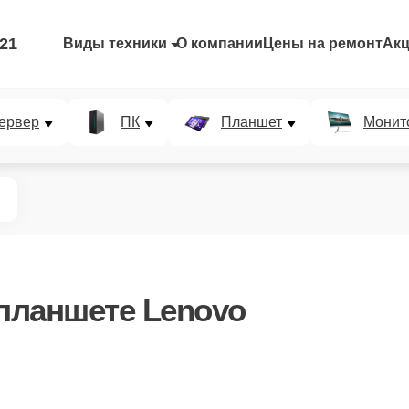
-21
Виды техники
О компании
Цены на ремонт
Ак
ервер
ПК
Планшет
Монит
планшете Lenovo