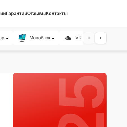
ции
Гарантии
Отзывы
Контакты
25%
ор
Моноблок
VR система