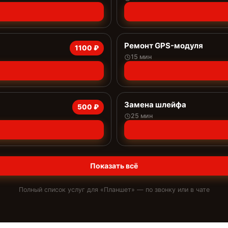
Ремонт GPS-модуля
1100 ₽
15 мин
Замена шлейфа
500 ₽
25 мин
Показать всё
Полный список услуг для «
Планшет
» — по звонку или в чате