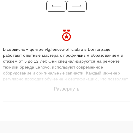
В сервисном центре vlg.lenovo-official.ru в Волгограде
работают опытные мастера с профильным образованием и
стажем от 5 до 12 лет. Они специализируются на ремонте
техники бренда Lenovo, используют современное
оборудование и оригинальные запчасти. Каждый инженер
регулярно проходит обучение и сертификацию, что позволяет
быстро и точноdiagnostikировать поломки и восстанавливать
Развернуть
технику с сохранением гарантии до 3 лет. Наши мастера
решают сложные случаи: от замены матриц и материнских
плат до ремонта после залития и восстановления данных.
Благодаря высокой квалификации и ответственному подходу
клиенты получают быстрый, качественный ремонт и понятные
объяснения по результатам диагностики.