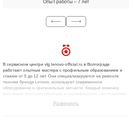
Опыт работы – 7 лет
В сервисном центре vlg.lenovo-official.ru в Волгограде
работают опытные мастера с профильным образованием и
стажем от 5 до 12 лет. Они специализируются на ремонте
техники бренда Lenovo, используют современное
оборудование и оригинальные запчасти. Каждый инженер
регулярно проходит обучение и сертификацию, что позволяет
быстро и точноdiagnostikировать поломки и восстанавливать
Развернуть
технику с сохранением гарантии до 3 лет. Наши мастера
решают сложные случаи: от замены матриц и материнских
плат до ремонта после залития и восстановления данных.
Благодаря высокой квалификации и ответственному подходу
клиенты получают быстрый, качественный ремонт и понятные