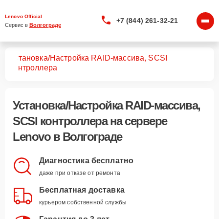
Lenovo Official
+7 (844) 261-32-21
Сервис в 
Волгограде
Установка/Настройка RAID-массива, SCSI
ров
контроллера
Установка/Настройка RAID-массива,
SCSI контроллера
на сервере
Lenovo в Волгограде
Диагностика бесплатно
даже при отказе от ремонта
Бесплатная доставка
курьером собственной службы