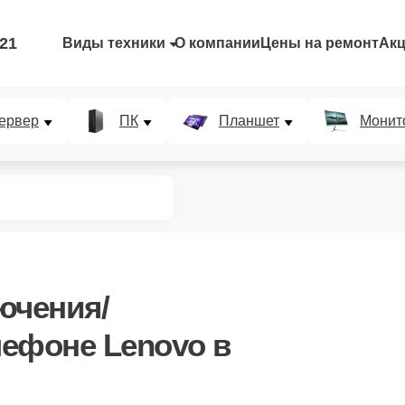
-21
Виды техники
О компании
Цены на ремонт
Ак
ервер
ПК
Планшет
Монит
ючения/
лефоне Lenovo в