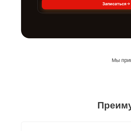
Записаться
Мы прин
Преиму