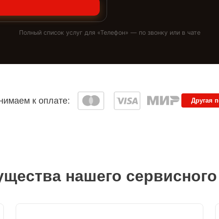
Полный список услуг для «
Телефон
» — по звонку или в чате
имаем к оплате:
Другая 
щества нашего сервисного