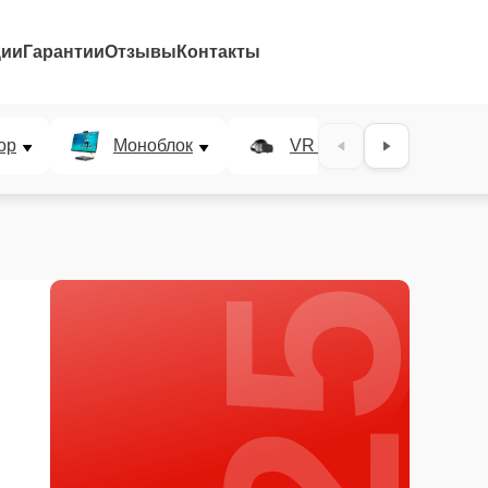
ции
Гарантии
Отзывы
Контакты
25%
ор
Моноблок
VR система