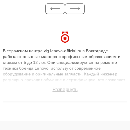
В сервисном центре vlg.lenovo-official.ru в Волгограде
работают опытные мастера с профильным образованием и
стажем от 5 до 12 лет. Они специализируются на ремонте
техники бренда Lenovo, используют современное
оборудование и оригинальные запчасти. Каждый инженер
регулярно проходит обучение и сертификацию, что позволяет
быстро и точноdiagnostikировать поломки и восстанавливать
Развернуть
технику с сохранением гарантии до 3 лет. Наши мастера
решают сложные случаи: от замены матриц и материнских
плат до ремонта после залития и восстановления данных.
Благодаря высокой квалификации и ответственному подходу
клиенты получают быстрый, качественный ремонт и понятные
объяснения по результатам диагностики.