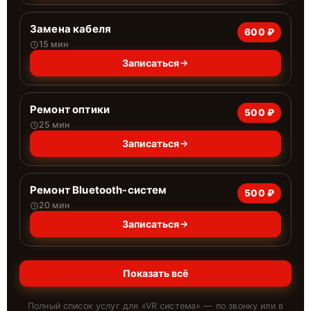
Замена кабеля
600 ₽
15 мин
Записаться
Ремонт оптики
500 ₽
25 мин
Записаться
Ремонт Bluetooth-систем
500 ₽
20 мин
Записаться
Показать всё
Полный список услуг для «
VR система
» — по звонку или в