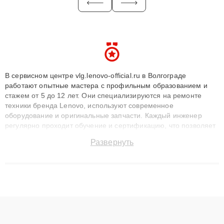
В сервисном центре vlg.lenovo-official.ru в Волгограде
работают опытные мастера с профильным образованием и
стажем от 5 до 12 лет. Они специализируются на ремонте
техники бренда Lenovo, используют современное
оборудование и оригинальные запчасти. Каждый инженер
регулярно проходит обучение и сертификацию, что позволяет
быстро и точноdiagnostikировать поломки и восстанавливать
Развернуть
технику с сохранением гарантии до 3 лет. Наши мастера
решают сложные случаи: от замены матриц и материнских
плат до ремонта после залития и восстановления данных.
Благодаря высокой квалификации и ответственному подходу
клиенты получают быстрый, качественный ремонт и понятные
объяснения по результатам диагностики.