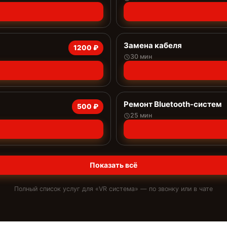
Замена кабеля
1200 ₽
30 мин
Ремонт Bluetooth-систем
500 ₽
25 мин
Показать всё
Полный список услуг для «
VR система
» — по звонку или в чате