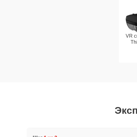
VR с
Th
Эксп