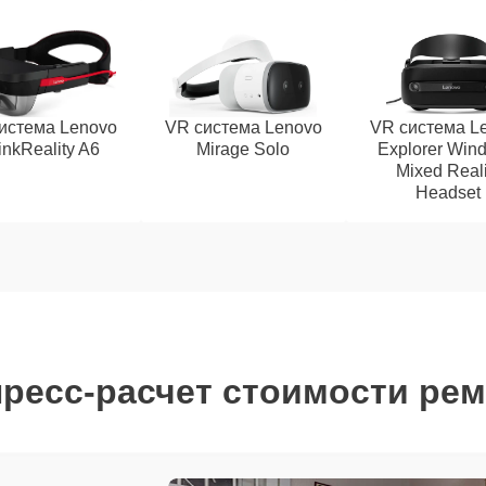
истема Lenovo
VR система Lenovo
VR система L
inkReality A6
Mirage Solo
Explorer Win
Mixed Reali
Headset
ресс-расчет стоимости ре