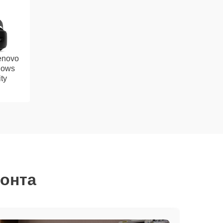
enovo
dows
ty
монта