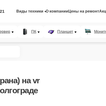
-21
Виды техники
О компании
Цены на ремонт
Ак
ервер
ПК
Планшет
Монит
рана)
на vr
Волгограде