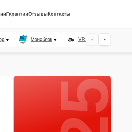
ции
Гарантии
Отзывы
Контакты
25%
ор
Моноблок
VR система